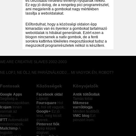
és célzottabb hirdetési élményt nyújtanak neked.
Ez egy jó dolog, de a rengeteg pici programrészlet,
ami megjeleníti a gombokat nagy mértékben
lassítja a weboldalakat.
Előfordulhat, hogy a közösségi oldalon épp
kimaradás van és ilyenkor a gombokat tartalmazó
weboldalak is hibákat generálnak. Ezért ezen a
blogon nincsenek a natív gombok, de a fenti
sorokra kattintva tökéletes megosztásokat tudsz a
megszokott programrészletek nélkül is készíteni.
WE ARE CREATIVE SLAVES 2002-2003
NE LOPJ, NE ÖLJ, NE PARÁZNÁLKODJ… MI VAGYOK ÉN, ROBOT?
Fontosak
Közösségek
Könyvjelzők
Google Apps
Facebook oldal
Antik töltőtollak
Segítség a
Lájkolj!
Tamás tollai
mindennapokban.
Foursquare
Hol
Mikmese
Icojam
Innen
itt, hol ott vagyok.
varróblogja
vannak az
Google+
Ez jó
Minden textilből.
ikonok…
lesz, még kicsit
VMC blog
Ezt
IFTT
Automatizált
gyerek…
pénzért írom.
mindennapok.
Pinterest fiók
Mailchimp
A
Szép képek
legjobb
dögivel.