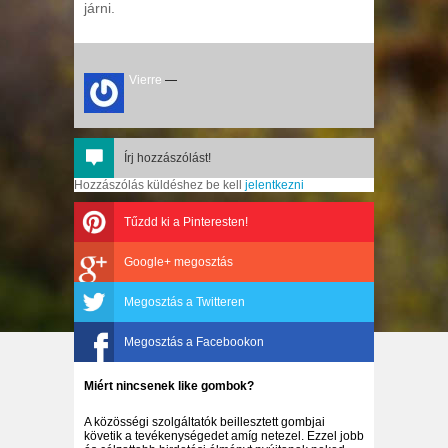
járni.
Vierre
—
Írj hozzászólást!
Hozzászólás küldéshez be kell
jelentkezni
Tűzdd ki a Pinteresten!
Google+ megosztás
Megosztás a Twitteren
Megosztás a Facebookon
Miért nincsenek like gombok?
A közösségi szolgáltatók beillesztett gombjai
követik a tevékenységedet amíg netezel. Ezzel jobb