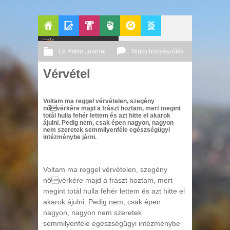
Főoldal
Blogok
Le Patito Journal
Pop-
Politika
GeekZone
Apablog
Le Patito Journal
Nincs hozzászólás
Kult
Vérvétel
2003 11. 27.
Vierre
Voltam ma reggel vérvételen, szegény
nővérkére majd a frászt hoztam, mert megint
totál hulla fehér lettem és azt hitte el akarok
ájulni. Pedig nem, csak épen nagyon, nagyon
nem szeretek semmilyenféle egészségügyi
intézménybe járni.
Voltam ma reggel vérvételen, szegény
nővérkére majd a frászt hoztam, mert
megint totál hulla fehér lettem és azt hitte el
akarok ájulni. Pedig nem, csak épen
nagyon, nagyon nem szeretek
semmilyenféle egészségügyi intézménybe