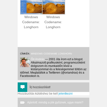
Windows
Windows
Codename:
Codename:
Longhorn
Longhorn
CÍMKÉK:
WINDOWS CODENAME LONGHORN
Őri András
— 2001 óta írom ezt a blogot.
Alkalmazott grafikusként, programozóként
dolgozom és munkaidőn kívül a
kislányommal és a feleségemmel töltöm az
időmet. Megtaláltok a Twitteren (@oriandras) és a
Facebookon is.
Írj hozzászólást!
Hozzászólás küldéshez be kell
jelentkezni
Ajánlott: mindig a jók győznek, ugye mami?