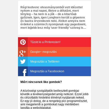
Régi kedvenc olvasmányomból vett idézettel
nyitom a mai napot, illetve a délutánt, mert
tényleg – ha nem is a jók – de a kitartóak
győznek. Igen, igen Longhorn került a gépemre
és bazira örvendezek neki. Akiket annyira nem
érdekel a számtech nyomjanak egy pagedownt,
mert lejjebb lesz még ‘user friendly’ szöveg is…
Tűzdd ki a Pinteresten!
Google+ megosztás
Megosztás a Twitteren
Megosztás a Facebookon
Miért nincsenek like gombok?
A közösségi szolgáltatók beillesztett gombjai
követik a tevékenységedet amíg netezel. Ezzel jobb
és célzottabb hirdetési élményt nyújtanak neked.
Ez egy jó dolog, de a rengeteg pici programrészlet,
ami megjeleníti a gombokat nagy mértékben
lassítja a weboldalakat.