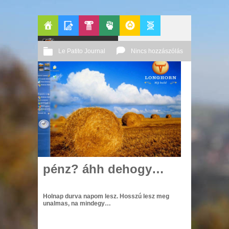
Főoldal
Blogok
Le Patito Journal
Pop-
Politika
GeekZone
Apablog
Le Patito Journal
Nincs hozzászólás
Kult
2003 02. 25.
Őri András
pénz? áhh dehogy…
Holnap durva napom lesz. Hosszú lesz meg
unalmas, na mindegy…