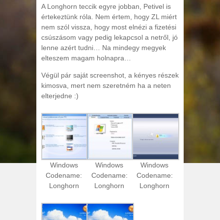
A Longhorn teccik egyre jobban, Petivel is
értekeztünk róla. Nem értem, hogy ZL miért
nem szól vissza, hogy most elnézi a fizetési
csúszásom vagy pedig lekapcsol a netről, jó
lenne azért tudni… Na mindegy megyek
elteszem magam holnapra…
Végül pár saját screenshot, a kényes részek
kimosva, mert nem szeretném ha a neten
elterjedne :)
Windows
Windows
Windows
Codename:
Codename:
Codename:
Longhorn
Longhorn
Longhorn