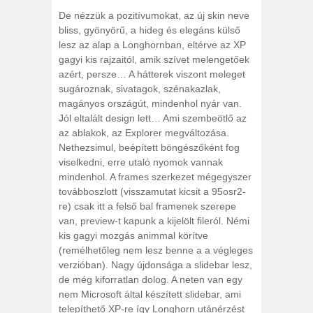
De nézzük a pozitívumokat, az új skin neve
bliss, gyönyörű, a hideg és elegáns külső
lesz az alap a Longhornban, eltérve az XP
gagyi kis rajzaitól, amik szívet melengetőek
azért, persze… A hátterek viszont meleget
sugároznak, sivatagok, szénakazlak,
magányos országút, mindenhol nyár van.
Jól eltalált design lett… Ami szembeötlő az
az ablakok, az Explorer megváltozása.
Nethezsimul, beépített böngészőként fog
viselkedni, erre utaló nyomok vannak
mindenhol. A frames szerkezet mégegyszer
továbboszlott (visszamutat kicsit a 95osr2-
re) csak itt a felső bal framenek szerepe
van, preview-t kapunk a kijelölt fileról. Némi
kis gagyi mozgás animmal körítve
(remélhetőleg nem lesz benne a a végleges
verzióban). Nagy újdonsága a slidebar lesz,
de még kiforratlan dolog. A neten van egy
nem Microsoft által készített slidebar, ami
telepíthető XP-re így Longhorn utánérzést