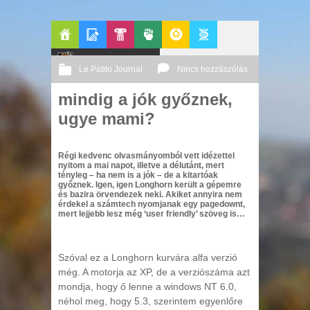
Főoldal
Blogok
Le Patito Journal
Pop-
Politika
GeekZone
Apablog
Le Patito Journal
Nincs hozzászólás
Kult
mindig a jók győznek,
2003 02. 25.
Őri András
ugye mami?
Régi kedvenc olvasmányomból vett idézettel
nyitom a mai napot, illetve a délutánt, mert
tényleg – ha nem is a jók – de a kitartóak
győznek. Igen, igen Longhorn került a gépemre
és bazira örvendezek neki. Akiket annyira nem
érdekel a számtech nyomjanak egy pagedownt,
mert lejjebb lesz még ‘user friendly’ szöveg is…
Szóval ez a Longhorn kurvára alfa verzió
még. A motorja az XP, de a verziószáma azt
mondja, hogy ő lenne a windows NT 6.0,
néhol meg, hogy 5.3, szerintem egyenlőre