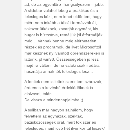
ad, de az egyenlőre -hangsúlyozom – jobb.
A slidebar valahol lebeg a praktikus és a
felesleges közt, nem lehet eldönteni, hogy
miért nem inkább a tálcát formázzák át,
sokszor ütköznek, zavarják egymást, kis
bugot is bíztosítva, reméljük jól átformálják
még… Vannak benne még elérhetetlen
részek és programok, de ilyet Microsofttól
már késznek nyílvánított oprendszereken is
láttunk, pl win98. Összességében jó lesz
majd rá váltani, de ha valaki csak irodára
használja annak tök felesleges lesz…
A fentiek nem is lettek szerintem szárazak,
érdemes a kevésbé érdeklődőknek is
elolvasni, talán…
De vissza a mindennapjaimba ;)
A suliban már nagyon sajnálom, hogy
felvettem az egyházak, szekták,
bázisközösségek órát, mert tök szar és
felesleges, majd jövő hét ilyenkor túl leszek/