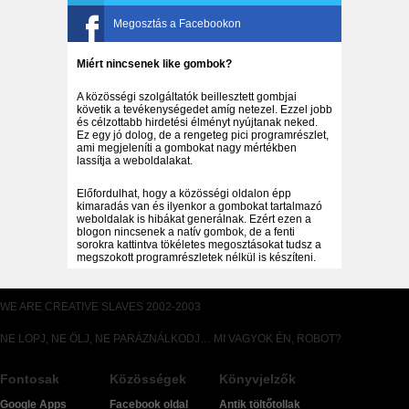
Megosztás a Facebookon
Miért nincsenek like gombok?
A közösségi szolgáltatók beillesztett gombjai
követik a tevékenységedet amíg netezel. Ezzel jobb
és célzottabb hirdetési élményt nyújtanak neked.
Ez egy jó dolog, de a rengeteg pici programrészlet,
ami megjeleníti a gombokat nagy mértékben
lassítja a weboldalakat.
Előfordulhat, hogy a közösségi oldalon épp
kimaradás van és ilyenkor a gombokat tartalmazó
weboldalak is hibákat generálnak. Ezért ezen a
blogon nincsenek a natív gombok, de a fenti
sorokra kattintva tökéletes megosztásokat tudsz a
megszokott programrészletek nélkül is készíteni.
WE ARE CREATIVE SLAVES 2002-2003
NE LOPJ, NE ÖLJ, NE PARÁZNÁLKODJ… MI VAGYOK ÉN, ROBOT?
Fontosak
Közösségek
Könyvjelzők
Google Apps
Facebook oldal
Antik töltőtollak