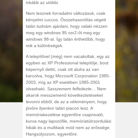
inkább az utóbbi.
Nem lesznek forradalmi változások, csak
kényelmi cuccos. Összehasonlítás végett
talán tudnám ajánlani, hogy valaki nézzen
meg egy windows 95 osr2-őt meg egy
windows 98-at. Így talán érthetőbb, hogy
mik a különbségek.
A telepítővel (még) nem vacakoltak, egy az
egyben az XP Professional telepítője, boot
képernyő dettó, csak ott alulra az van
karcolva, hogy Microsoft Corporation 1985-
2003, míg az XP esetében 1985-2001
olvasható.
Sasszemem felfedezte…
Nem
akarok messzemenő következtetéseket
levonni ebből, de az a véleményem, hogy
jövőre ilyenkor talán piacon lesz. A
memóriakezelése egyenlőre csapnivaló,
kurva nagy lapozófile, memóriatúlcsordulási
hibák és a multitask mód nem az erőssége.
Hangsúlyozom, egyenlőre.