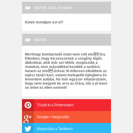
Ajánlott: Szép, jó napot!
Kinek mondjam ezt el?
Ajánlott:
Merthogy bombariadó miatt nem volt első óra.
Ellenben, hogy kicsesszenek a szegény lógós
diákokkal, akik már azt hitték, megúszták a
matekot, nem másodikkal kezdték a tanítást,
hanem az első órával. Itt lelkesen elküldtem az
egész tanári kart, valami melegebb éghajlatra és
lementem aulába. Ha már egyszer elhatároztam,
hogy nem megyek be arra az órára, hát a jó Isten
se tehet ez ellen semmit!
Tűzdd ki a Pinteresten!
Google+ megosztás
Megosztás a Twitteren