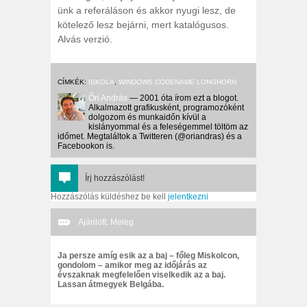
ünk a referáláson és akkor nyugi lesz, de
kötelező lesz bejárni, mert katalógusos.
Alvás verzió.
CÍMKÉK:
ISKOLA
,
WINDOWS CODENAME LONGHORN
Őri András
— 2001 óta írom ezt a blogot.
Alkalmazott grafikusként, programozóként
dolgozom és munkaidőn kívül a
kislányommal és a feleségemmel töltöm az
időmet. Megtaláltok a Twitteren (@oriandras) és a
Facebookon is.
Írj hozzászólást!
Hozzászólás küldéshez be kell
jelentkezni
Ajánlott: Meleg
Ja persze amíg esik az a baj – főleg Miskolcon,
gondolom – amikor meg az időjárás az
évszaknak megfelelően viselkedik az a baj.
Lassan átmegyek Belgába.