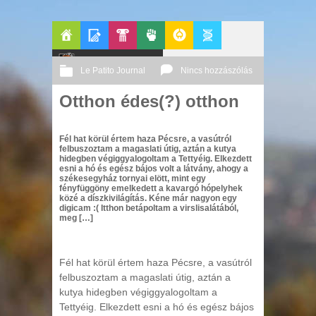
Főoldal
Blogok
Le Patito Journal
Pop-
Politika
GeekZone
Apablog
Le Patito Journal
Nincs hozzászólás
Kult
Otthon édes(?) otthon
2002 12. 15.
Őri András
Fél hat körül értem haza Pécsre, a vasútról
felbuszoztam a magaslati útig, aztán a kutya
hidegben végiggyalogoltam a Tettyéig. Elkezdett
esni a hó és egész bájos volt a látvány, ahogy a
székesegyház tornyai elött, mint egy
fényfüggöny emelkedett a kavargó hópelyhek
közé a díszkivilágítás. Kéne már nagyon egy
digicam :( Itthon betápoltam a virslisalátából,
meg […]
Fél hat körül értem haza Pécsre, a vasútról
felbuszoztam a magaslati útig, aztán a
kutya hidegben végiggyalogoltam a
Tettyéig. Elkezdett esni a hó és egész bájos