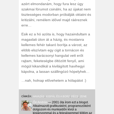
azért elmondanám, hogy fura lesz úgy
szakmai fórumot csinálni, ha az újakat nem
tisztességes modorban próbálják oktatni és
kritizálni, remélem idővel majd ráéreznek
erre…
Esik ez a hó azóta is, hogy hazaindultam a
magaslati úton át a házig, és mostanra
kellemes fehér takaró borítja a várost, az
elöbb elszívtam egy cigit a tornácon és
kellemes karácsonyi hangulat vett erőt
rajtam, feketeségbe öltözött fenyő, ami
mögül kikandikál a kivilágított havihegyi
kápolna, a lassan szállingózó hópelyhek…
…nah, holnap elővehetem a hólapátot :)
CÍMKÉK:
HAVAZÁS
,
KISPÁL ÉS A BORZ
,
PÉCS
,
ZENE
Őri András
— 2001 óta írom ezt a blogot.
Alkalmazott grafikusként, programozóként
dolgozom és munkaidőn kívül a
kislányommal és a feleségemmel töltöm az