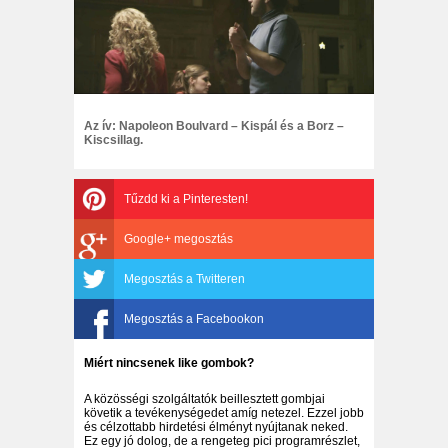
Az ív: Napoleon Boulvard – Kispál és a Borz –
Kiscsillag.
Tűzdd ki a Pinteresten!
Google+ megosztás
Megosztás a Twitteren
Megosztás a Facebookon
Miért nincsenek like gombok?
A közösségi szolgáltatók beillesztett gombjai
követik a tevékenységedet amíg netezel. Ezzel jobb
és célzottabb hirdetési élményt nyújtanak neked.
Ez egy jó dolog, de a rengeteg pici programrészlet,