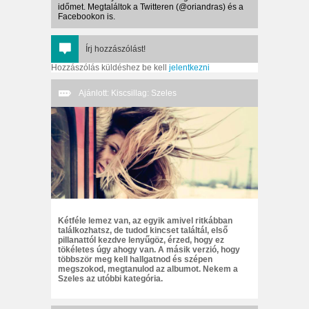
időmet. Megtaláltok a Twitteren (@oriandras) és a
Facebookon is.
Írj hozzászólást!
Hozzászólás küldéshez be kell
jelentkezni
Ajánlott: Kiscsillag: Szeles
Kétféle lemez van, az egyik amivel ritkábban
találkozhatsz, de tudod kincset találtál, első
pillanattól kezdve lenyűgöz, érzed, hogy ez
tökéletes úgy ahogy van. A másik verzió, hogy
többször meg kell hallgatnod és szépen
megszokod, megtanulod az albumot. Nekem a
Szeles az utóbbi kategória.