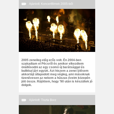
Ajánlott: Koncertfilmek 2005-ből
2005 zeneileg elég erős volt. Én 2004-ben
szakadtam el Pécsről és amikor elkezdtem
önállósodni az egy csomó új barátsággal és
bulikkal járt együtt. Azt hiszem a zenei ízlésem
akkortájt állapodott meg végleg, ami másoknak
tizenévesen az nekem a húszas éveim közepén
jött össze. Rájöttem, hogy ’90 után is készültek jó
dolgok.
Ajánlott: Tiszta Borz