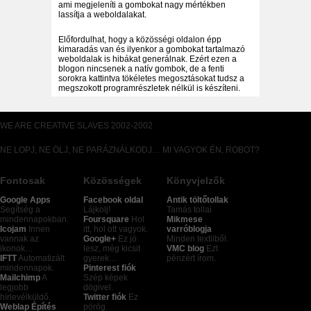
ami megjeleníti a gombokat nagy mértékben
lassítja a weboldalakat.
Előfordulhat, hogy a közösségi oldalon épp
kimaradás van és ilyenkor a gombokat tartalmazó
weboldalak is hibákat generálnak. Ezért ezen a
blogon nincsenek a natív gombok, de a fenti
sorokra kattintva tökéletes megosztásokat tudsz a
megszokott programrészletek nélkül is készíteni.
WE ARE CREATIVE SLAVES 2002-2002
NE LOPJ, NE ÖLJ, NE PARÁZNÁLKODJ… MI VAGYOK ÉN, ROBOT?
Fontosak
Közösségek
Könyvjelzők
Google Apps
Facebook oldal
Antik töltőtollak
Segítség a
Lájkolj!
Tamás tollai
mindennapokban.
Foursquare
Hol
Mikmese
Icojam
Innen
itt, hol ott vagyok.
varróblogja
vannak az
Google+
Ez jó
Minden textilből.
ikonok…
lesz, még kicsit
VMC blog
Ezt
IFTT
Automatizált
gyerek…
pénzért írom.
mindennapok.
Pinterest fiók
Mailchimp
A
Szép képek
legjobb
dögivel.
hírlevélküldő.
Twitter fiók
Ez
Weblap Építés
pörög.