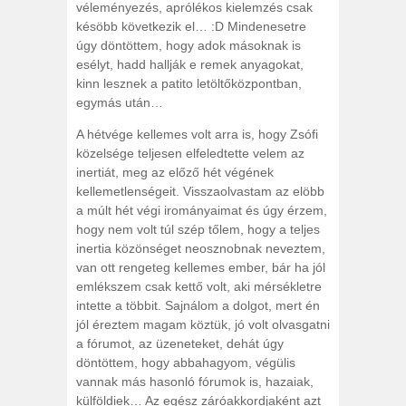
véleményezés, aprólékos kielemzés csak
késöbb következik el… :D Mindenesetre
úgy döntöttem, hogy adok másoknak is
esélyt, hadd hallják e remek anyagokat,
kinn lesznek a patito letöltőközpontban,
egymás után…
A hétvége kellemes volt arra is, hogy Zsófi
közelsége teljesen elfeledtette velem az
inertiát, meg az előző hét végének
kellemetlenségeit. Visszaolvastam az elöbb
a múlt hét végi irományaimat és úgy érzem,
hogy nem volt túl szép tőlem, hogy a teljes
inertia közönséget neosznobnak neveztem,
van ott rengeteg kellemes ember, bár ha jól
emlékszem csak kettő volt, aki mérsékletre
intette a többit. Sajnálom a dolgot, mert én
jól éreztem magam köztük, jó volt olvasgatni
a fórumot, az üzeneteket, dehát úgy
döntöttem, hogy abbahagyom, végülis
vannak más hasonló fórumok is, hazaiak,
külföldiek… Az egész záróakkordjaként azt