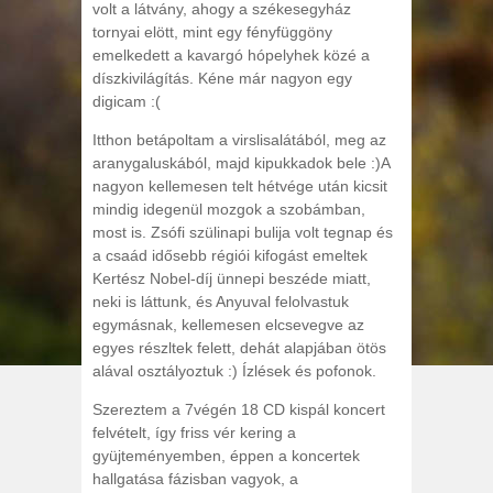
volt a látvány, ahogy a székesegyház
tornyai elött, mint egy fényfüggöny
emelkedett a kavargó hópelyhek közé a
díszkivilágítás. Kéne már nagyon egy
digicam :(
Itthon betápoltam a virslisalátából, meg az
aranygaluskából, majd kipukkadok bele :)A
nagyon kellemesen telt hétvége után kicsit
mindig idegenül mozgok a szobámban,
most is. Zsófi szülinapi bulija volt tegnap és
a csaád idősebb régiói kifogást emeltek
Kertész Nobel-díj ünnepi beszéde miatt,
neki is láttunk, és Anyuval felolvastuk
egymásnak, kellemesen elcsevegve az
egyes részltek felett, dehát alapjában ötös
alával osztályoztuk :) Ízlések és pofonok.
Szereztem a 7végén 18 CD kispál koncert
felvételt, így friss vér kering a
gyüjteményemben, éppen a koncertek
hallgatása fázisban vagyok, a