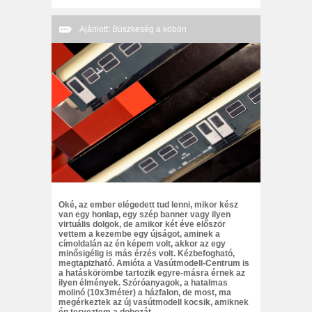
Ajánlott: Büszkeség a köbön
Oké, az ember elégedett tud lenni, mikor kész
van egy honlap, egy szép banner vagy ilyen
virtuális dolgok, de amikor két éve először
vettem a kezembe egy újságot, aminek a
címoldalán az én képem volt, akkor az egy
minősigélig is más érzés volt. Kézbefogható,
megtapizható. Amióta a Vasútmodell-Centrum is
a hatáskörömbe tartozik egyre-másra érnek az
ilyen élmények. Szóróanyagok, a hatalmas
molinó (10x3méter) a házfalon, de most, ma
megérkeztek az új vasútmodell kocsik, amiknek
én terveztem a dobozát.