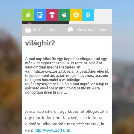
Főoldal
Blogok
Le Patito Journal
Pop-
Politika
GeekZone
Apablog
Le Patito Journal
Nincs hozzászólás
Kult
világhír?
2002 12. 10.
Őri András
A mai nap sikerült egy képemet elfogadtatni egy
másik designer faszival, ki is tette az oldalára,
alkalomdtán megnézhetnétek, itt
van: http://www.zortal.tk ez a .tk végződés elég jó,
teljes domaint ad, aztán mégis ingyenes, asszem
fel fogom használni a webdesign
tevékenységemnél. Ja és a mai naptól ez a lap is
elérhető ekképpen: http://blog.patito.hu Arra
gondoltam ilyen brain […]
A mai nap sikerült egy képemet elfogadtatni
egy másik designer faszival, ki is tette az
oldalára, alkalomdtán megnézhetnétek, itt
van:
http://www.zortal.tk