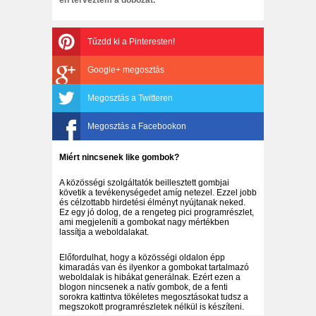
Tűzdd ki a Pinteresten!
Google+ megosztás
Megosztás a Twitteren
Megosztás a Facebookon
Miért nincsenek like gombok?
A közösségi szolgáltatók beillesztett gombjai
követik a tevékenységedet amíg netezel. Ezzel jobb
és célzottabb hirdetési élményt nyújtanak neked.
Ez egy jó dolog, de a rengeteg pici programrészlet,
ami megjeleníti a gombokat nagy mértékben
lassítja a weboldalakat.
Előfordulhat, hogy a közösségi oldalon épp
kimaradás van és ilyenkor a gombokat tartalmazó
weboldalak is hibákat generálnak. Ezért ezen a
blogon nincsenek a natív gombok, de a fenti
sorokra kattintva tökéletes megosztásokat tudsz a
megszokott programrészletek nélkül is készíteni.