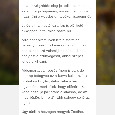
ez a .tk végződés elég jó, teljes domaint ad,
aztán mégis ingyenes, asszem fel fogom
használni a webdesign tevékenységemnél.
Ja és a mai naptól ez a lap is elérhető
ekképpen: http://blog.patito.hu
Arra gondoltam ilyen brain storming
versenyt nekem is kéne csinálnom, majd
keresek hozzá valami jobb képet, lehet,
hogy azt a szúnyogosat, abból szépet
lehetne kihozni.
Abbamaradt a hóesés (nem is baj), de
tegnap befagyott az a kurva kuka, azóta
próbálom kinyitni, dehát lehetetlen
egyenlőre, mert félek, hogy eltöröm. Be
kéne hozni jó pár órára a lakásba, de az
meg büdös lenne :))) Ehh sehogy se jó az
egész.
Úgy tűnik a hétvégén megyek Zsófihoz,