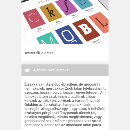
Twitterről jelentve.
Ajánlott: Pécsi éjszaka
Éjszaka van. Az előbb ébredtem, de moccanni
nem akarok, mert akkor Zsófi talán felébredne. Itt
szuszog, hozzámbújva, lassan, egyenletesen. A
felhőket látom csak innen a padlóról, ahogy
kinézek az ablakon, vörösek a város fényeitől.
Odakinn az éjszakában hangosnak tűnő
berregés, ahogy elhúz egy – egy autó. A felhőkön
szabályos pörgéssel fénypontok tűnnek fel,
hirtelen megállnak, mintha megijednének, vagy
gondolkodnának aztán megindulnak visszafelé,
pont onnan, pont azon az útvonalon amin jöttek.