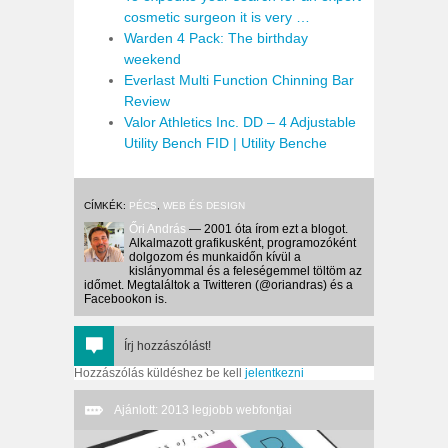
cosmetic surgeon it is very …
Warden 4 Pack: The birthday
weekend
Everlast Multi Function Chinning Bar
Review
Valor Athletics Inc. DD – 4 Adjustable
Utility Bench FID | Utility Benche
CÍMKÉK:
PÉCS
,
WEB ÉS DESIGN
Őri András
— 2001 óta írom ezt a blogot.
Alkalmazott grafikusként, programozóként
dolgozom és munkaidőn kívül a
kislányommal és a feleségemmel töltöm az
időmet. Megtaláltok a Twitteren (@oriandras) és a
Facebookon is.
Írj hozzászólást!
Hozzászólás küldéshez be kell
jelentkezni
Ajánlott: 2013 legjobb webfontjai