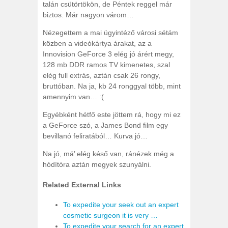
talán csütörtökön, de Péntek reggel már
biztos. Már nagyon várom…
Nézegettem a mai ügyintéző városi sétám
közben a videókártya árakat, az a
Innovision GeForce 3 elég jó árért megy,
128 mb DDR ramos TV kimenetes, szal
elég full extrás, aztán csak 26 rongy,
bruttóban. Na ja, kb 24 ronggyal több, mint
amennyim van… :(
Egyébként hétfő este jöttem rá, hogy mi ez
a GeForce szó, a James Bond film egy
bevillanó feliratából… Kurva jó…
Na jó, má’ elég késő van, ránézek még a
hódítóra aztán megyek szunyálni.
Related External Links
To expedite your seek out an expert
cosmetic surgeon it is very …
To expedite your search for an expert