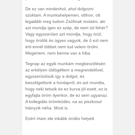
De ez van mindenhol, ahol dolgozni
szoktam. A munkahelyemen, otthon, ott
legalább meg tudom Zsófinak mutatni, aki
azt mondja igen ez szép, de nem túl fehér?
Vagy egyszerűen azt mondja, hogy örül,
hogy örülök és ügyes vagyok, de ő ezt nem
érti ennél többet nem tud velem örülni.
Megértem, nem benne van a hiba.
Tegnap az egyik munkám megbeszélésén
az erkélyen üldögéltem a megrendelővel,
egyszerűsítsük így a dolgot, és
beszélgettünk a honlapról, és azt mondta,
hogy neki tetszik és ez kurva jól esett, ez is
egyfajta öröm ilyenkor, de ez sem ugyanaz.
A kollegiális örömködés, na az piszkosul
hiányzik néha. Most is.
Ezért írtam ide inkább örülés helyett.