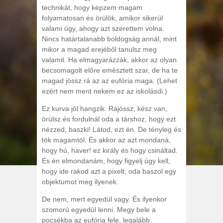
technikát, hogy képzem magam
folyamatosan és örülök, amikor sikerül
valami úgy, ahogy azt szerettem volna.
Nincs határtalanabb boldogság annál, mint
mikor a magad erejéből tanulsz meg
valamit. Ha elmagyarázzák, akkor az olyan
becsomagolt előre emésztett szar, de ha te
magad jössz rá az az eufória maga. (Lehet
ezért nem ment nekem ez az iskolásdi.)
Ez kurva jól hangzik. Rájössz, kész van,
örülsz és fordulnál oda a társhoz, hogy ezt
nézzed, baszki! Látod, ezt én. De tényleg és
tök magamtól. És akkor az azt mondaná,
hogy hú, haver! ez király és hogy csináltad.
És én elmondanám, hogy figyelj úgy kell,
hogy ide rakod azt a pixelt, oda baszol egy
objektumot meg ilyenek.
De nem, mert egyedül vagy. És ilyenkor
szomorú egyedül lenni. Megy bele a
pocsékba az eufória fele, legalább.