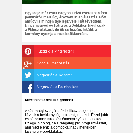
Egy ideje már csak nagyon kirívó esetekben írok
politikáról, mert úgy éreztem itt a választás előtt
amúgy is minden tele lesz vele. Hát tévedtem.
Nincs negyed év hátra és a Jobbikon kívül csak
a Fidesz plakátol, de ők se igazán, inkább a
kormány nyomja a rezsicsökkentést.
Tűzdd ki a Pinteresten!
Google+ megosztás
Megosztás a Twitteren
Megosztás a Facebookon
Miért nincsenek like gombok?
A közösségi szolgáltatók beillesztett gombjai
követik a tevékenységedet amíg netezel. Ezzel jobb
és célzottabb hirdetési élményt nyújtanak neked.
Ez egy jó dolog, de a rengeteg pici programrészlet,
ami megjeleníti a gombokat nagy mértékben
lassítja a weboldalakat.