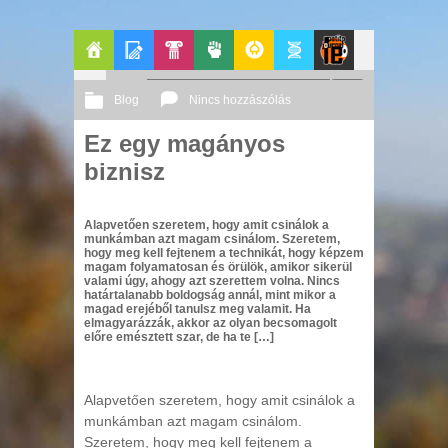
Főoldal
Blogok
Pop-
Politika
GeekZone
Apablog
Le
Blog
Nincs hozzászólás
Kult
Patito
Ez egy magányos
2013 07. 02.
Őri András
biznisz
Journal
Alapvetően szeretem, hogy amit csinálok a
munkámban azt magam csinálom. Szeretem,
hogy meg kell fejtenem a technikát, hogy képzem
magam folyamatosan és örülök, amikor sikerül
valami úgy, ahogy azt szerettem volna. Nincs
határtalanabb boldogság annál, mint mikor a
magad erejéből tanulsz meg valamit. Ha
elmagyarázzák, akkor az olyan becsomagolt
előre emésztett szar, de ha te […]
Alapvetően szeretem, hogy amit csinálok a
munkámban azt magam csinálom.
Szeretem, hogy meg kell fejtenem a