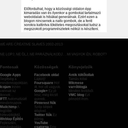
Előfordulhat, hogy a közösségi oldalon épp
kimaradás van és ilyenkor a gombokat tartalmazó
weboldalak is hibákat generálnak. Ezért ezen a
blogon nincsenek a natív gombok, de a fenti
sorokra kattintva tökéletes megosztásokat tudsz a
megszokott programrészletek nélkül is készíteni.
WE ARE CREATIVE SLAVES 2002-2013
NE LOPJ, NE ÖLJ, NE PARÁZNÁLKODJ… MI VAGYOK ÉN, ROBOT?
Fontosak
Közösségek
Könyvjelzők
Google Apps
Facebook oldal
Antik töltőtollak
Segítség a
Lájkolj!
Tamás tollai
mindennapokban.
Foursquare
Hol
Mikmese
Icojam
Innen
itt, hol ott vagyok.
varróblogja
vannak az
Google+
Ez jó
Minden textilből.
ikonok…
lesz, még kicsit
VMC blog
Ezt
IFTT
Automatizált
gyerek…
pénzért írom.
mindennapok.
Pinterest fiók
Mailchimp
A
Szép képek
legjobb
dögivel.
hírlevélküldő.
Twitter fiók
Ez
Weblap Építés
pörög.
Fejlesztés,
YouTube
gondoskodás,
csatorna
Erre