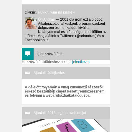
CÍMKÉK:
MUNKA
,
WEB ÉS DESIGN
Őri András
— 2001 óta írom ezt a blogot.
Alkalmazott grafikusként, programozóként
dolgozom és munkaidőn kívül a
kislányommal és a feleségemmel töltöm az
időmet. Megtaláltok a Twitteren (@oriandras) és a
Facebookon is.
Írj hozzászólást!
Hozzászólás küldéshez be kell
jelentkezni
Ajánlott: Jófejkedés
A délelőtt folyamán a világ különböző részeiről
érkező beszállítók címeit kellett rendszereznem
és felvinni a webáruházba/katalógusba.
Ajánlott: 2013 legjobb webfontjai