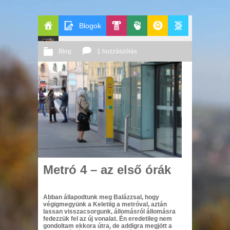
Blogok
Főoldal
Pop-
Politika
GeekZone
Apablog
Blog
1 hozzászólás
Le
Kult
2014 03. 28.
Őri András
Patito
Journal
Metró 4 – az első órák
Abban állapodtunk meg Balázzsal, hogy
végigmegyünk a Keletiig a metróval, aztán
lassan visszacsorgunk, állomásról állomásra
fedezzük fel az új vonalat. Én eredetileg nem
gondoltam ekkora útra, de addigra megjött a