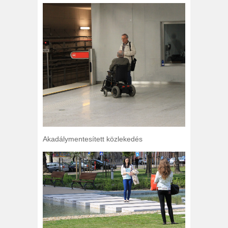
Akadálymentesített közlekedés