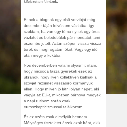
kifejezetten felnézek.
Ennek a blognak egy első verzióját még
december táján felvéstem vázlatba, így
szoktam, ha van egy téma nyitok egy üres
vázlatot és beledobálok pár mondatot, ami
eszembe jutott. Aztán szépen vissza-vissza
térek és megírogatom őket. Vagy egy idő
után megy a kukába.
Nos decemberben valami olyasmit írtam,
hogy micsoda fasza gyerekek ezek az
ukránok, hogy ilyen kollektíven kiállnak a
szovjet rezsimet visszasíró kormányuk
ellen. Hogy milyen jó látni olyan népet, aki
vágyja az EU-t, miközben bárhova megyek
a napi rutinom során csak
euroszkepticizmussal találkozom.
És ez azóta csak elmélyült bennem.
Mélységes tiszteletet érzek azok iránt, akik