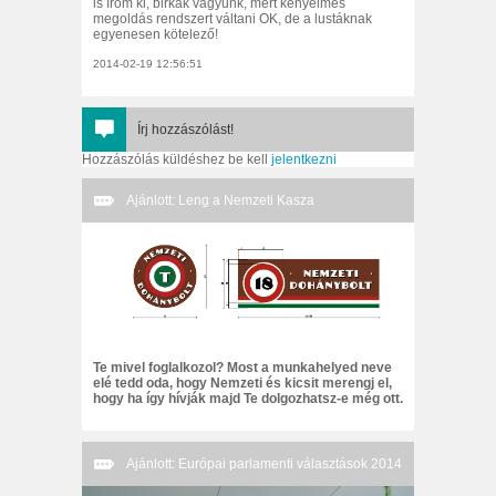
is írom ki, birkák vagyunk, mert kényelmes
megoldás rendszert váltani OK, de a lustáknak
egyenesen kötelező!
2014-02-19 12:56:51
Írj hozzászólást!
Hozzászólás küldéshez be kell
jelentkezni
Ajánlott: Leng a Nemzeti Kasza
Te mivel foglalkozol? Most a munkahelyed neve
elé tedd oda, hogy Nemzeti és kicsit merengj el,
hogy ha így hívják majd Te dolgozhatsz-e még ott.
Ajánlott: Európai parlamenti választások 2014