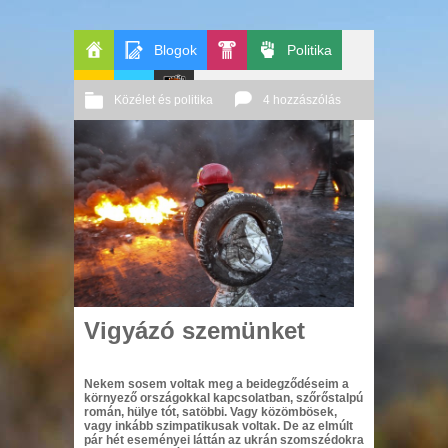
Blogok
Politika
Főoldal
Pop-
Közélet és politika
4 hozzászólás
GeekZone
Apablog
Le
Kult
2014 01. 26.
Őri András
Patito
Journal
Vigyázó szemünket
Nekem sosem voltak meg a beidegződéseim a
környező országokkal kapcsolatban, szőrőstalpú
román, hülye tót, satöbbi. Vagy közömbösek,
vagy inkább szimpatikusak voltak. De az elmúlt
pár hét eseményei láttán az ukrán szomszédokra