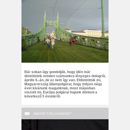
Bár sokan úgy gondolják, hogy idén már
döntöttünk minden számunkra lényeges dologról,
április 6.-án, de ez nem így van. Eldöntöttük mi,
Magyarország állampolgárai, hogy milyen négy
évet kívánunk magunknak, most májusban
viszont mi, Európa polgárai fogunk dönteni a
következő 5 évünkről.
Ajánlott: Ciki a kokárda?