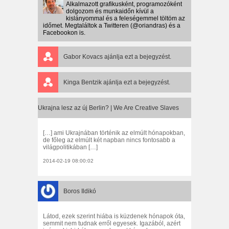
Alkalmazott grafikusként, programozóként
dolgozom és munkaidőn kívül a
kislányommal és a feleségemmel töltöm az
időmet. Megtaláltok a Twitteren (@oriandras) és a
Facebookon is.
Gabor Kovacs
ajánlja ezt a bejegyzést.
Kinga Bentzik
ajánlja ezt a bejegyzést.
Ukrajna lesz az új Berlin? | We Are Creative Slaves
[…] ami Ukrajnában történik az elmúlt hónapokban,
de főleg az elmúlt két napban nincs fontosabb a
világpolitikában […]
2014-02-19 08:00:02
Boros Ildikó
Látod, ezek szerint hiába is küzdenek hónapok óta,
semmit nem tudnak erről egyesek. Igazából, azért