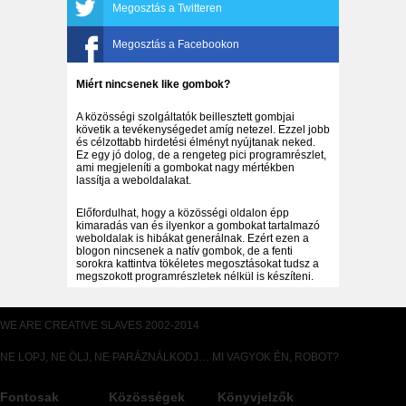
Megosztás a Twitteren
Megosztás a Facebookon
Miért nincsenek like gombok?
A közösségi szolgáltatók beillesztett gombjai
követik a tevékenységedet amíg netezel. Ezzel jobb
és célzottabb hirdetési élményt nyújtanak neked.
Ez egy jó dolog, de a rengeteg pici programrészlet,
ami megjeleníti a gombokat nagy mértékben
lassítja a weboldalakat.
Előfordulhat, hogy a közösségi oldalon épp
kimaradás van és ilyenkor a gombokat tartalmazó
weboldalak is hibákat generálnak. Ezért ezen a
blogon nincsenek a natív gombok, de a fenti
sorokra kattintva tökéletes megosztásokat tudsz a
megszokott programrészletek nélkül is készíteni.
WE ARE CREATIVE SLAVES 2002-2014
NE LOPJ, NE ÖLJ, NE PARÁZNÁLKODJ… MI VAGYOK ÉN, ROBOT?
Fontosak
Közösségek
Könyvjelzők