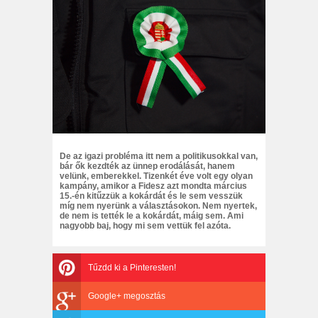
De az igazi probléma itt nem a politikusokkal van,
bár ők kezdték az ünnep erodálását, hanem
velünk, emberekkel. Tizenkét éve volt egy olyan
kampány, amikor a Fidesz azt mondta március
15.-én kitűzzük a kokárdát és le sem vesszük
míg nem nyerünk a választásokon. Nem nyertek,
de nem is tették le a kokárdát, máig sem. Ami
nagyobb baj, hogy mi sem vettük fel azóta.
Tűzdd ki a Pinteresten!
Google+ megosztás