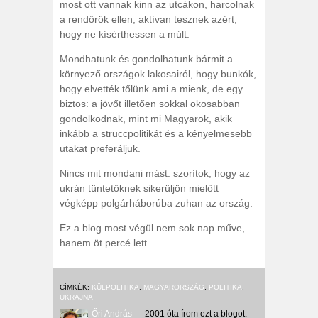
most ott vannak kinn az utcákon, harcolnak
a rendőrök ellen, aktívan tesznek azért,
hogy ne kísérthessen a múlt.
Mondhatunk és gondolhatunk bármit a
környező országok lakosairól, hogy bunkók,
hogy elvették tőlünk ami a mienk, de egy
biztos: a jövőt illetően sokkal okosabban
gondolkodnak, mint mi Magyarok, akik
inkább a struccpolitikát és a kényelmesebb
utakat preferáljuk.
Nincs mit mondani mást: szorítok, hogy az
ukrán tüntetőknek sikerüljön mielőtt
végképp polgárháborúba zuhan az ország.
Ez a blog most végül nem sok nap műve,
hanem öt percé lett.
CÍMKÉK:
KÜLPOLITIKA
,
MAGYARORSZÁG
,
POLITIKA
,
UKRAJNA
Őri András
— 2001 óta írom ezt a blogot.