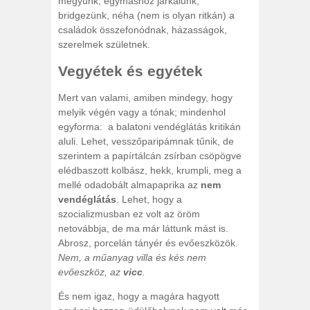
megyünk, egymáshoz járkálunk,
bridgezünk, néha (nem is olyan ritkán) a
családok összefonódnak, házasságok,
szerelmek születnek.
Vegyétek és egyétek
Mert van valami, amiben mindegy, hogy
melyik végén vagy a tónak; mindenhol
egyforma: a balatoni vendéglátás kritikán
aluli. Lehet, vesszőparipámnak tűnik, de
szerintem a papírtálcán zsírban csöpögve
elédbaszott kolbász, hekk, krumpli, meg a
mellé odadobált almapaprika az
nem
vendéglátás
. Lehet, hogy a
szocializmusban ez volt az öröm
netovábbja, de ma már láttunk mást is.
Abrosz, porcelán tányér és evőeszközök.
Nem, a műanyag villa és kés nem
evőeszköz, az
vicc
.
És nem igaz, hogy a magára hagyott