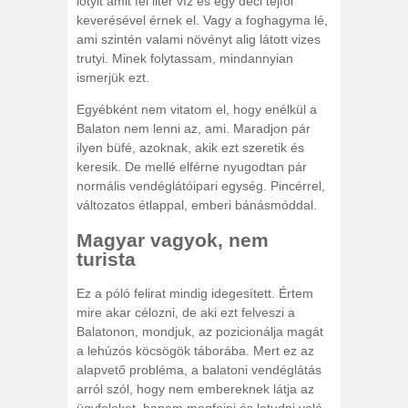
lötyit amit fél liter víz és egy deci tejföl
keverésével érnek el. Vagy a foghagyma lé,
ami szintén valami növényt alig látott vizes
trutyi. Minek folytassam, mindannyian
ismerjük ezt.
Egyébként nem vitatom el, hogy enélkül a
Balaton nem lenni az, ami. Maradjon pár
ilyen büfé, azoknak, akik ezt szeretik és
keresik. De mellé elférne nyugodtan pár
normális vendéglátóipari egység. Pincérrel,
változatos étlappal, emberi bánásmóddal.
Magyar vagyok, nem
turista
Ez a póló felirat mindig idegesített. Értem
mire akar célozni, de aki ezt felveszi a
Balatonon, mondjuk, az pozicionálja magát
a lehúzós köcsögök táborába. Mert ez az
alapvető probléma, a balatoni vendéglátás
arról szól, hogy nem embereknek látja az