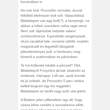
kocsmában is.
Ha már bolt. Poroszlón normális, áruval
feltöltött élelmiszer bolt volt. Választékkal.
Bélatelepen van egy bolt(?), a kempingé, na
abban a héten szerettem volna vajat venni.
Nem volt. Ajánlottak helyette valami
zsírkészítményt
. A gondolák szegényesek,
olcsó vacakkal tele, noname üdítők, enyhén
megszáradt és legyektől látogatott
péksüteményes pult, a hentesáru meg
kimerül a szalonnában és párizsiban.
Te hol költenéd inkább a pénzed? Oké,
Bélatelepről Fonyódra járnak vásárolni az
emberek, Interspar, Lidl van, azok korrekt
és jó üzletek, de Poroszlón 5 perc sétára
kellett kiugrani egy kis reggeliért,
Bélatelepen ez bicikli vagy autó utat jelent.
A Balaton jelen pillanatban úgy áll, hogy
vissza kéne csinálni a szocializmus előtti