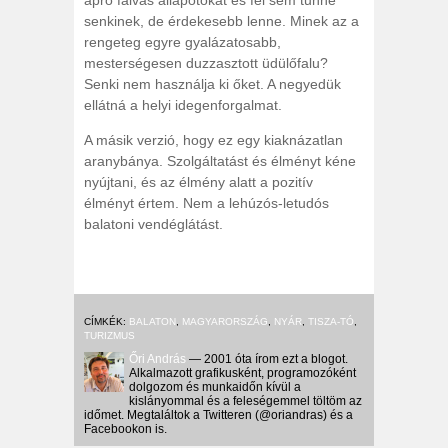
apró falvas állapotokat és fel sem tűnne
senkinek, de érdekesebb lenne. Minek az a
rengeteg egyre gyalázatosabb,
mesterségesen duzzasztott üdülőfalu?
Senki nem használja ki őket. A negyedük
ellátná a helyi idegenforgalmat.
A másik verzió, hogy ez egy kiaknázatlan
aranybánya. Szolgáltatást és élményt kéne
nyújtani, és az élmény alatt a pozitív
élményt értem. Nem a lehúzós-letudós
balatoni vendéglátást.
CÍMKÉK:
BALATON
,
MAGYARORSZÁG
,
NYÁR
,
TISZA-TÓ
,
TURIZMUS
Őri András
— 2001 óta írom ezt a blogot.
Alkalmazott grafikusként, programozóként
dolgozom és munkaidőn kívül a
kislányommal és a feleségemmel töltöm az
időmet. Megtaláltok a Twitteren (@oriandras) és a
Facebookon is.