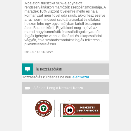
A balatoni turisztika 90%-a agyhalott
rendszerváltáskori maffiózók zsebpénzmosodája. A
maradék 10% viszont fgyelemre méltó és ha a
kormányzat nem figyel oda rájuk, akkor lesz esélye
arra, hogy minőségi szolgáltatásokat és ellátást
hozzon létre egy egyensúlyban tartott és szépen
ápolt Balaton körül. Egyébként meg: a jövő az
marad hogy ismerősök és családtagok nyaralóit
fogják igénybe venni a fürdőzni és kikapcsolódni
vágyók, és a szabadstrandokat fogják felkeresni,
piknikfelszereléssel.
2013-07-13 16:33:26
Írj hozzászólást!
Hozzászólás küldéshez be kell
jelentkezni
Ajánlott: Leng a Nemzeti Kasza