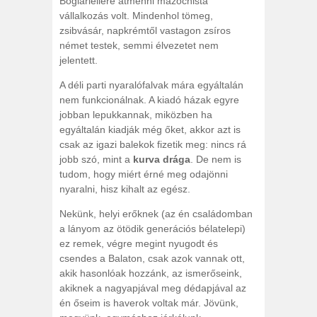
Boglárlellére átmenni mazochista
vállalkozás volt. Mindenhol tömeg,
zsibvásár, napkrémtől vastagon zsíros
német testek, semmi élvezetet nem
jelentett.
A déli parti nyaralófalvak mára egyáltalán
nem funkcionálnak. A kiadó házak egyre
jobban lepukkannak, miközben ha
egyáltalán kiadják még őket, akkor azt is
csak az igazi balekok fizetik meg: nincs rá
jobb szó, mint a
kurva drága
. De nem is
tudom, hogy miért érné meg odajönni
nyaralni, hisz kihalt az egész.
Nekünk, helyi erőknek (az én családomban
a lányom az ötödik generációs bélatelepi)
ez remek, végre megint nyugodt és
csendes a Balaton, csak azok vannak ott,
akik hasonlóak hozzánk, az ismerőseink,
akiknek a nagyapjával meg dédapjával az
én őseim is haverok voltak már. Jövünk,