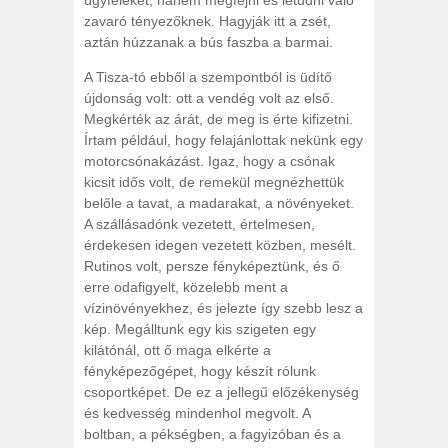
ügyfeleket, hanem megfejni és letudni való
zavaró tényezőknek. Hagyják itt a zsét,
aztán húzzanak a bús faszba a barmai.
A Tisza-tó ebből a szempontból is üdítő
újdonság volt: ott a vendég volt az első.
Megkérték az árát, de meg is érte kifizetni.
Írtam például, hogy felajánlottak nekünk egy
motorcsónakázást. Igaz, hogy a csónak
kicsit idős volt, de remekül megnézhettük
belőle a tavat, a madarakat, a növényeket.
A szállásadónk vezetett, értelmesen,
érdekesen idegen vezetett közben, mesélt.
Rutinos volt, persze fényképeztünk, és ő
erre odafigyelt, közelebb ment a
vízinövényekhez, és jelezte így szebb lesz a
kép. Megálltunk egy kis szigeten egy
kilátónál, ott ő maga elkérte a
fényképezőgépet, hogy készít rólunk
csoportképet. De ez a jellegű előzékenység
és kedvesség mindenhol megvolt. A
boltban, a pékségben, a fagyizóban és a