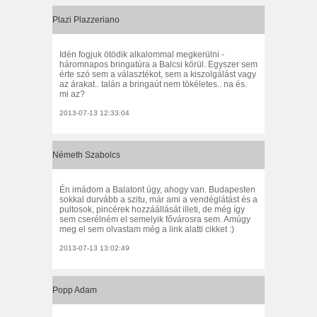
Plazi Plazzeriano
Idén fogjuk ötödik alkalommal megkerülni -
háromnapos bringatúra a Balcsi körül. Egyszer sem
érte szó sem a választékot, sem a kiszolgálást vagy
az árakat.. talán a bringaút nem tökéletes.. na és.
mi az?
2013-07-13 12:33:04
Németh Szabolcs
Én imádom a Balatont úgy, ahogy van. Budapesten
sokkal durvább a szitu, már ami a vendéglátást és a
pultosok, pincérek hozzáállását illeti, de még így
sem cserélném el semelyik fővárosra sem. Amúgy
meg el sem olvastam még a link alatti cikket :)
2013-07-13 13:02:49
Popp Adam