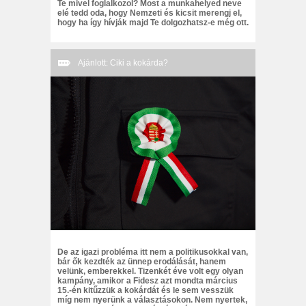
Te mivel foglalkozol? Most a munkahelyed neve
elé tedd oda, hogy Nemzeti és kicsit merengj el,
hogy ha így hívják majd Te dolgozhatsz-e még ott.
Ajánlott: Ciki a kokárda?
De az igazi probléma itt nem a politikusokkal van,
bár ők kezdték az ünnep erodálását, hanem
velünk, emberekkel. Tizenkét éve volt egy olyan
kampány, amikor a Fidesz azt mondta március
15.-én kitűzzük a kokárdát és le sem vesszük
míg nem nyerünk a választásokon. Nem nyertek,