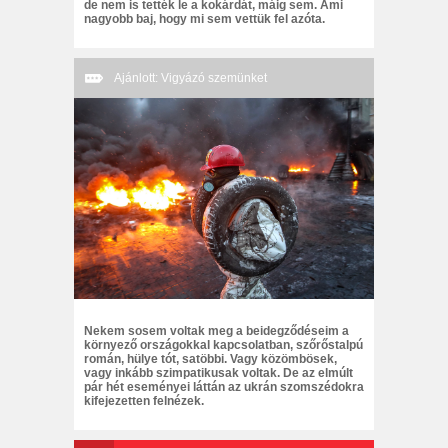
de nem is tették le a kokárdát, máig sem. Ami
nagyobb baj, hogy mi sem vettük fel azóta.
Ajánlott: Vigyázó szemünket
Nekem sosem voltak meg a beidegződéseim a
környező országokkal kapcsolatban, szőrőstalpú
román, hülye tót, satöbbi. Vagy közömbösek,
vagy inkább szimpatikusak voltak. De az elmúlt
pár hét eseményei láttán az ukrán szomszédokra
kifejezetten felnézek.