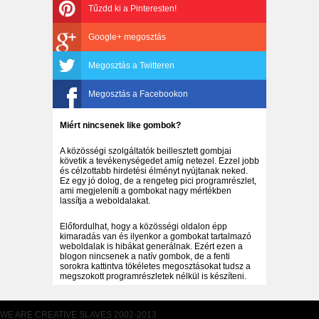
Tűzdd ki a Pinteresten!
Google+ megosztás
Megosztás a Twitteren
Megosztás a Facebookon
Miért nincsenek like gombok?
A közösségi szolgáltatók beillesztett gombjai
követik a tevékenységedet amíg netezel. Ezzel jobb
és célzottabb hirdetési élményt nyújtanak neked.
Ez egy jó dolog, de a rengeteg pici programrészlet,
ami megjeleníti a gombokat nagy mértékben
lassítja a weboldalakat.
Előfordulhat, hogy a közösségi oldalon épp
kimaradás van és ilyenkor a gombokat tartalmazó
weboldalak is hibákat generálnak. Ezért ezen a
blogon nincsenek a natív gombok, de a fenti
sorokra kattintva tökéletes megosztásokat tudsz a
megszokott programrészletek nélkül is készíteni.
WE ARE CREATIVE SLAVES 2002-2013