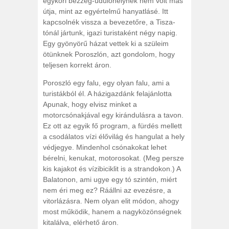
egykori bezzeg-üdülőhelynek nem volt más
útja, mint az egyértelmű hanyatlásé. Itt
kapcsolnék vissza a bevezetőre, a Tisza-
tónál jártunk, igazi turistaként négy napig.
Egy gyönyörű házat vettek ki a szüleim
ötünknek Poroszlón, azt gondolom, hogy
teljesen korrekt áron.
Poroszló egy falu, egy olyan falu, ami a
turistákból él. A házigazdánk felajánlotta
Apunak, hogy elvisz minket a
motorcsónakjával egy kirándulásra a tavon.
Ez ott az egyik fő program, a fürdés mellett
a csodálatos vízi élővilág és hangulat a hely
védjegye. Mindenhol csónakokat lehet
bérelni, kenukat, motorosokat. (Meg persze
kis kajakot és vízibiciklit is a strandokon.) A
Balatonon, ami ugye egy tó szintén, miért
nem éri meg ez? Ráállni az evezésre, a
vitorlázásra. Nem olyan elit módon, ahogy
most működik, hanem a nagyközönségnek
kitalálva, elérhető áron.