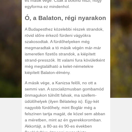
és másik vége. Csak a bolond hiszi, hogy
egyforma ez mindenhol.
Ó, a Balaton, régi nyarakon
A Budapesthez közelebbi részek strandok,
rövid időre érkező fürdeni vágyókra
szakosodtak. A fürdőhelyeken még
megmaradtak a tó másik végén már-már
ismeretlen fizetős strandok, a kiépített
strand-presszók. Itt valami fura kövületként
még megtalálható a kelet-németekre
kiépített Balaton-élmény.
A másik vége, a Kanizsa felőli, no ott a
semmi van. A szocializmusban gombamód
önmagukon túlnőtt falvak, ma szellem-
üdülőhelyek (ilyen Bélatelep is). Egy-két
nagyobb fürdőhely, mint Boglár még a
felszínen tartja magát, de közel sem abban
a méretben, mint az én gyerekkoromban.
Akkortájt, a 80-as és 90-es években