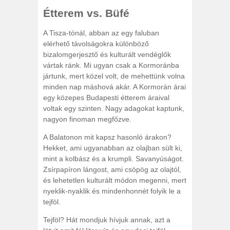
Étterem vs. Büfé
A Tisza-tónál, abban az egy faluban
elérhető távolságokra különböző
bizalomgerjesztő és kulturált vendéglők
vártak ránk. Mi ugyan csak a Kormoránba
jártunk, mert közel volt, de mehettünk volna
minden nap máshová akár. A Kormorán árai
egy közepes Budapesti étterem áraival
voltak egy szinten. Nagy adagokat kaptunk,
nagyon finoman megfőzve.
A Balatonon mit kapsz hasonló árakon?
Hekket, ami ugyanabban az olajban sült ki,
mint a kolbász és a krumpli. Savanyúságot.
Zsírpapíron lángost, ami csöpög az olajtól,
és lehetetlen kulturált módon megenni, mert
nyeklik-nyaklik és mindenhonnét folyik le a
tejföl.
Tejföl? Hát mondjuk hívjuk annak, azt a