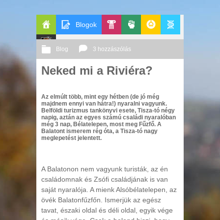
Blogok
Főoldal
Pop-
Politika
GeekZone
Apablog
Blog
3 hozzászólás
Le
Kult
Neked mi a Riviéra?
2013 07. 12.
Őri András
Patito
Az elmúlt több, mint egy hétben (de jó még
Journal
majdnem ennyi van hátra!) nyaralni vagyunk.
Belföldi turizmus tankönyvi esete, Tisza-tó négy
napig, aztán az egyes számú családi nyaralóban
még 3 nap, Bélatelepen, most meg Fűzfő. A
Balatont ismerem rég óta, a Tisza-tó nagy
meglepetést jelentett.
A Balatonon nem vagyunk turisták, az én
családomnak és Zsófi családjának is van
saját nyaralója. A mienk Alsóbélatelepen, az
övék Balatonfűzfőn. Ismerjük az egész
tavat, északi oldal és déli oldal, egyik vége