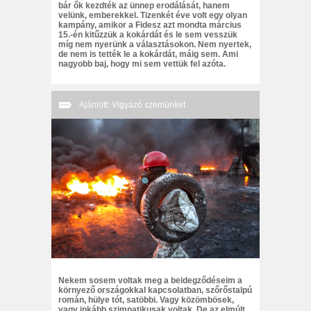
bár ők kezdték az ünnep erodálását, hanem
velünk, emberekkel. Tizenkét éve volt egy olyan
kampány, amikor a Fidesz azt mondta március
15.-én kitűzzük a kokárdát és le sem vesszük
míg nem nyerünk a választásokon. Nem nyertek,
de nem is tették le a kokárdát, máig sem. Ami
nagyobb baj, hogy mi sem vettük fel azóta.
Ajánlott: Vigyázó szemünket
Nekem sosem voltak meg a beidegződéseim a
környező országokkal kapcsolatban, szőrőstalpú
román, hülye tót, satöbbi. Vagy közömbösek,
vagy inkább szimpatikusak voltak. De az elmúlt