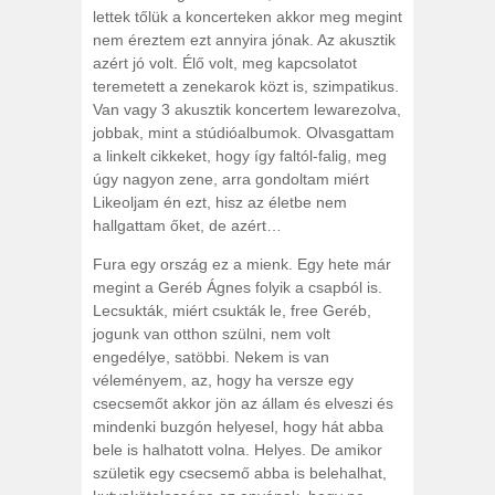
lettek tőlük a koncerteken akkor meg megint
nem éreztem ezt annyira jónak. Az akusztik
azért jó volt. Élő volt, meg kapcsolatot
teremetett a zenekarok közt is, szimpatikus.
Van vagy 3 akusztik koncertem lewarezolva,
jobbak, mint a stúdióalbumok. Olvasgattam
a linkelt cikkeket, hogy így faltól-falig, meg
úgy nagyon zene, arra gondoltam miért
Likeoljam én ezt, hisz az életbe nem
hallgattam őket, de azért…
Fura egy ország ez a mienk. Egy hete már
megint a Geréb Ágnes folyik a csapból is.
Lecsukták, miért csukták le, free Geréb,
jogunk van otthon szülni, nem volt
engedélye, satöbbi. Nekem is van
véleményem, az, hogy ha versze egy
csecsemőt akkor jön az állam és elveszi és
mindenki buzgón helyesel, hogy hát abba
bele is halhatott volna. Helyes. De amikor
születik egy csecsemő abba is belehalhat,