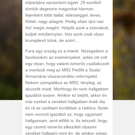
túlpartjára vacsorázni egyet. 29 euróból
tömtük degeszre magunkat hárman,
fejenként több itallal, édességgel, leves,
főétel, nagy adagok. Pedig ottan ójró van.
Azt’ mégis megéri. Hülyék azok a szlovákok,
tudjuk mindannyian, hisz azok csak olyan
krumplievő tótok, de azért…
Fura egy ország ez a mienk. Nézegettem a
facebookon az eseményeket, aztán ott volt
egy olyan, hogy valami ismerős csatlakozott
a mentsük meg az MR2 Petőfit a Szalai
Annamária visszacsinálós reformjaitól.
Nekem szimpatikus az MR2, tényleg, az
akusztik miatt. Merthogy én nem hallgattam
igazából sosem. Amikor ez bejött, akkor én
már ezeket a zenéket hallgattam évek óta
és rá se szoktam korábban a rádióra. Aztán
nem vonzott igazából az, hogy ugyanazt
hallgassam, amit előbb is. Az tetszett, hogy
egy csomó ismerős elkezdett olyasmi
zenéket hallgatni mint én, de amikor sokan