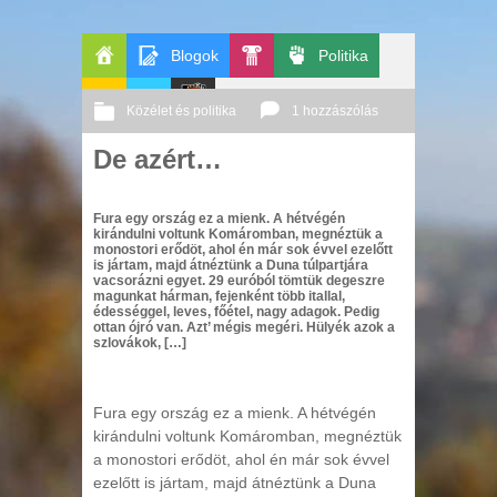
Blogok
Politika
Főoldal
Pop-
Közélet és politika
1 hozzászólás
GeekZone
Apablog
Le
Kult
De azért…
2010 10. 25.
Őri András
Patito
Fura egy ország ez a mienk. A hétvégén
Journal
kirándulni voltunk Komáromban, megnéztük a
monostori erődöt, ahol én már sok évvel ezelőtt
is jártam, majd átnéztünk a Duna túlpartjára
vacsorázni egyet. 29 euróból tömtük degeszre
magunkat hárman, fejenként több itallal,
édességgel, leves, főétel, nagy adagok. Pedig
ottan ójró van. Azt’ mégis megéri. Hülyék azok a
szlovákok, […]
Fura egy ország ez a mienk. A hétvégén
kirándulni voltunk Komáromban, megnéztük
a monostori erődöt, ahol én már sok évvel
ezelőtt is jártam, majd átnéztünk a Duna