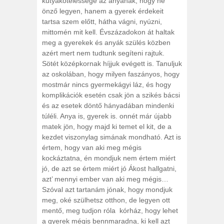
kutyakötelessége az anyának, hogy ne
önző legyen, hanem a gyerek érdekeit
tartsa szem előtt, hátha vágni, nyúzni,
mittomén mit kell. Évszázadokon át haltak
meg a gyerekek és anyák szülés közben
azért mert nem tudtunk segíteni rajtuk.
Sötét középkornak híjjuk evégett is. Tanuljuk
az oskolában, hogy milyen faszányos, hogy
mostmár nincs gyermekágyi láz, és hogy
komplikációk esetén csak jön a szikés bácsi
és az esetek döntő hányadában mindenki
túléli. Anya is, gyerek is. onnét már újabb
matek jön, hogy majd ki temet el kit, de a
kezdet viszonylag simának mondható. Azt is
értem, hogy van aki meg mégis
kockáztatna, én mondjuk nem értem miért
jó, de azt se értem miért jó Ákost hallgatni,
azt’ mennyi ember van aki meg mégis…
Szóval azt tartanám jónak, hogy mondjuk
meg, oké szülhetsz otthon, de legyen ott
mentő, meg tudjon róla kórház, hogy lehet
a gyerek mégis bennmaradna, ki kell azt