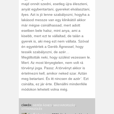
majd onnét szedni, esetleg újra éleszteni,
anyát egybentartani, gyereket elválasztani,
ilyes. Azt is jó lenne szabályozni, hogyha a
lakásod messze van egy klinikától akkor
már mégse csinálhassad, mert adott
esetben bele halsz, mint anya, ami a
kisebb, mert ezt te vállaltad, de talán a
gyerek is, aki meg ezt nem vállata. Szóval
én egyetértek a Geréb Ágnessel, hogy
tessék szabályozni, de azér…
Megtiltották neki, hogy szülést vezessen le.
Mert. Az most lényegtelen, nem volt rá
törvényi joga. Passz. A törvényt akkor is
értelmezni kell, amikor neked szar. Aztán
meg betartani. És itt nincsen de azér’. Ezt
csinálta, ez jár érte. Ellenállni mindenféle
módokon lehetett volna még.
CÍMKÉK:
GERÉB ÁGNES
,
MAGYARORSZÁG
,
OTTHONSZÜLÉS