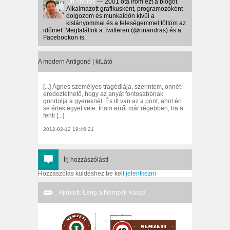
Őri András
— 2001 óta írom ezt a blogot.
Alkalmazott grafikusként, programozóként
dolgozom és munkaidőn kívül a
kislányommal és a feleségemmel töltöm az
időmet. Megtaláltok a Twitteren (@oriandras) és a
Facebookon is.
A modern Antigoné | kiLátó
[...] Ágnes személyes tragédiája, szerintem, onnét
eredeztethető, hogy az anyát fontosabbnak
gondolja a gyereknél. És itt van az a pont, ahol én
se értek egyet vele. Írtam erről már régebben, ha a
fenti [...]
2012-02-12 19:46:21
Írj hozzászólást!
Hozzászólás küldéshez be kell
jelentkezni
Ajánlott: Leng a Nemzeti Kasza