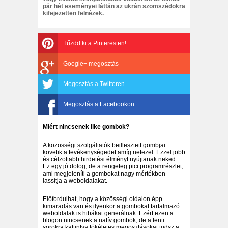
pár hét eseményei láttán az ukrán szomszédokra
kifejezetten felnézek.
Tűzdd ki a Pinteresten!
Google+ megosztás
Megosztás a Twitteren
Megosztás a Facebookon
Miért nincsenek like gombok?
A közösségi szolgáltatók beillesztett gombjai
követik a tevékenységedet amíg netezel. Ezzel jobb
és célzottabb hirdetési élményt nyújtanak neked.
Ez egy jó dolog, de a rengeteg pici programrészlet,
ami megjeleníti a gombokat nagy mértékben
lassítja a weboldalakat.
Előfordulhat, hogy a közösségi oldalon épp
kimaradás van és ilyenkor a gombokat tartalmazó
weboldalak is hibákat generálnak. Ezért ezen a
blogon nincsenek a natív gombok, de a fenti
sorokra kattintva tökéletes megosztásokat tudsz a