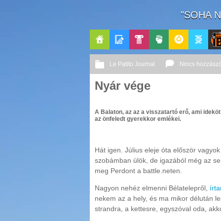
"SOHA N
Főoldal
Blogok
Pop-
Politika
GeekZone
Apablog
Le Patito Journal
Nincs hozzászó
Kult
Nyár vége
A Balaton, az az a visszatartó erő, ami idek
az önfeledt gyerekkor emlékei.
Hát igen. Július eleje óta először vagy
szobámban ülök, de igazából még az se 
meg Perdont a battle.neten.
Nagyon nehéz elmenni Bélatelepről,
írt
nekem az a hely, és ma mikor délután les
strandra, a kettesre, egyszóval oda, a