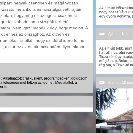
 a túlparti hegyek csendben és magányosan
Az elmúlt időszakba
orzasztó melankólia és nosztalgia vett rajtam
hogy hosszú évek ut
 az után, hogy még ez az egész csak most
egy gyors vonatra.
gre felszabadultan a vizsgák terhétől
latom. Nem igaz, mondjuk úgy, hogy megjött. A
eköt ehhez az országhoz. Az otthon és
Ajánlott: Neked
emlékei. Enélkül, hogy ez időről időre fel ne
zik, akkor ez az én álomcsapdám. Ilyen alapon
Az elmúlt több, min
hátra!) nyaralni vag
Tisza-tó négy napig
még 3 nap, Bélatel
rég óta, a Tisza-tó 
t. Alkalmazott grafikusként, programozóként dolgozom
a feleségemmel töltöm az időmet. Megtaláltok a
Ajánlott: 10 go
n is.