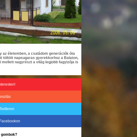
ly az életemben, a családom generációk óta
 ott töltött napsugaras gyerekkorhoz a Balaton,
i mellett nagyrészt a világ legjobb fagyizója is
nteresten!
osztás
Twitteren
 Facebookon
ke gombok?