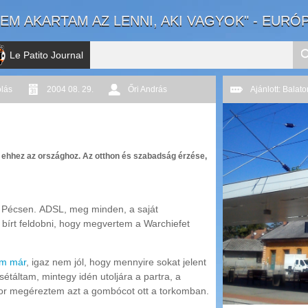
EM AKARTAM AZ LENNI, AKI VAGYOK" - EURÓ
Le Patito Journal
lás
2004 08. 29.
Őri András
Ajánlott: Balato
öt ehhez az országhoz. Az otthon és szabadság érzése,
ok Pécsen. ADSL, meg minden, a saját
bírt feldobni, hogy megvertem a Warchiefet
am már
, igaz nem jól, hogy mennyire sokat jelent
étáltam, mintegy idén utoljára a partra, a
kkor megéreztem azt a gombócot ott a torkomban.