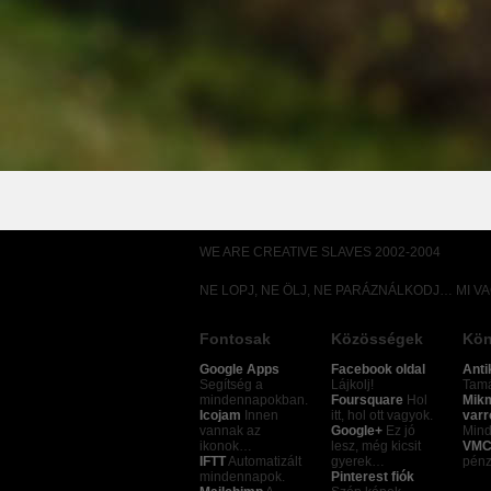
WE ARE CREATIVE SLAVES 2002-2004
NE LOPJ, NE ÖLJ, NE PARÁZNÁLKODJ… MI V
Fontosak
Közösségek
Kön
Google Apps
Facebook oldal
Anti
Segítség a
Lájkolj!
Tamá
mindennapokban.
Foursquare
Hol
Mik
Icojam
Innen
itt, hol ott vagyok.
varr
vannak az
Google+
Ez jó
Mind
ikonok…
lesz, még kicsit
VMC
IFTT
Automatizált
gyerek…
pénz
mindennapok.
Pinterest fiók