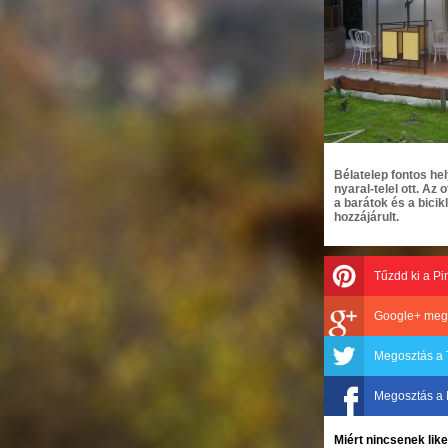
Bélatelep fontos he
nyaral-telel ott. Az
a barátok és a bicikl
hozzájárult.
Tűzdd ki a Pi
Google+ meg
Megosztás a 
Megosztás a
Miért nincsenek li