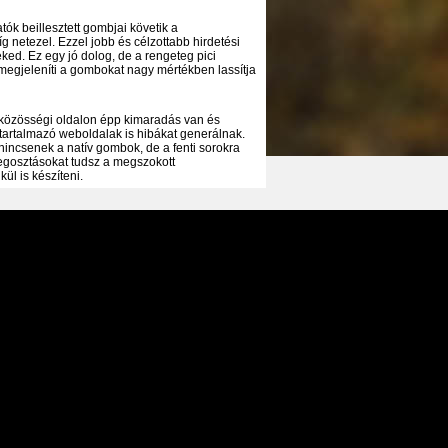
tók beillesztett gombjai követik a
 netezel. Ezzel jobb és célzottabb hirdetési
ked. Ez egy jó dolog, de a rengeteg pici
megjeleníti a gombokat nagy mértékben lassítja
 közösségi oldalon épp kimaradás van és
tartalmazó weboldalak is hibákat generálnak.
nincsenek a natív gombok, de a fenti sorokra
megosztásokat tudsz a megszokott
ül is készíteni.