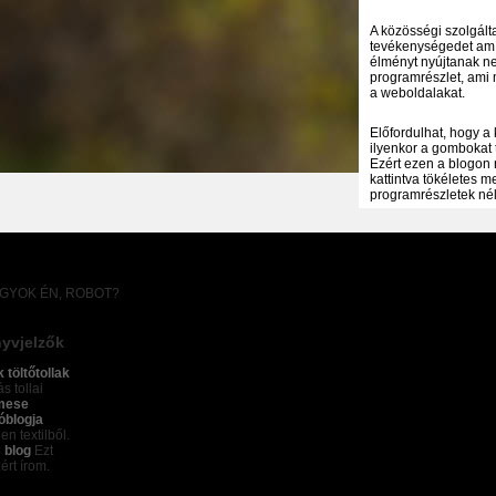
A közösségi szolgálta
tevékenységedet amíg
élményt nyújtanak ne
programrészlet, ami 
a weboldalakat.
Előfordulhat, hogy a
ilyenkor a gombokat 
Ezért ezen a blogon 
kattintva tökéletes 
programrészletek nélk
AGYOK ÉN, ROBOT?
yvjelzők
k töltőtollak
s tollai
mese
óblogja
en textilből.
 blog
Ezt
ért írom.