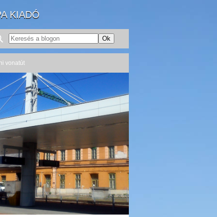
PA KIADÓ
ni vonatút