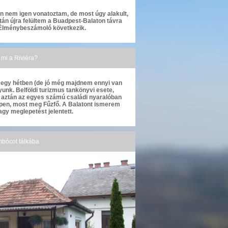
n nem igen vonatoztam, de most úgy alakult,
án újra felültem a Buadpest-Balaton távra
 Élménybeszámoló következik.
 mi a Riviéra?
t egy hétben (de jó még majdnem ennyi van
yunk. Belföldi turizmus tankönyvi esete,
, aztán az egyes számú családi nyaralóban
epen, most meg Fűzfő. A Balatont ismerem
nagy meglepetést jelentett.
mbócot tálkába