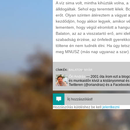
A víz sima volt, mintha kihúzták volna,
álldogáltak. Sehol egy teremtett lélek. B
erőt. Olyan szinten átéreztem a vágyat
kezdődjön, hogy akkor legyek, amikor vé
lementem, hogy végül elromlott a hangu
Balaton, az az a visszatartó erő, ami id
szabadság érzése, az önfeledt gyerekkor 
töltene én nem tudnék élni. Ha úgy tets
meg MNUSZ (más nap ugyanaz a szar).
CÍMKÉK:
BALATON
,
NYÁR
Őri András
— 2001 óta írom ezt a blogo
és munkaidőn kívül a kislányommal és 
Twitteren (@oriandras) és a Facebooko
Írj hozzászólást!
Hozzászólás küldéshez be kell
jelentkezni